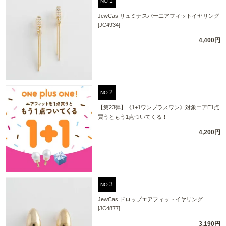
NO
JewCas リュミナスバーエアフィットイヤリング
[JC4934]
4,400円
NO
【第23弾】《1+1ワンプラスワン》対象エアE1点
買うともう1点ついてくる！
4,200円
NO
JewCas ドロップエアフィットイヤリング
[JC4877]
3,190円