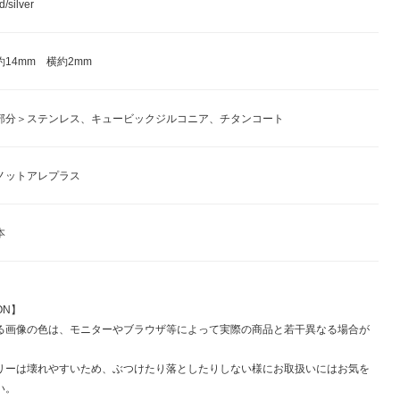
silver
14mm 横約2mm
部分＞ステンレス、キュービックジルコニア、チタンコート
ノットアレプラス
本
ON】
る画像の色は、モニターやブラウザ等によって実際の商品と若干異なる場合が
。
リーは壊れやすいため、ぶつけたり落としたりしない様にお取扱いにはお気を
い。