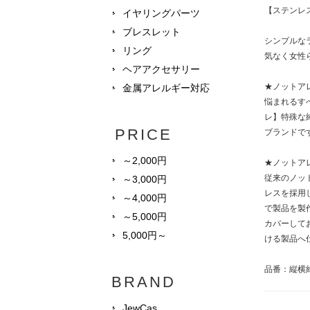
【ステンレ
イヤリングパーツ
ブレスレット
シンプルな
リング
気なく女性
ヘアアクセサリー
★ノットア
金属アレルギー対応
悩まれるすべ
レ】特殊な
PRICE
ブランドで
～2,000円
★ノットア
従来のノッ
～3,000円
レスを採用
～4,000円
で製品を製
～5,000円
カバーして
5,000円～
ける製品へ
品番：縦横約
BRAND
JewCas