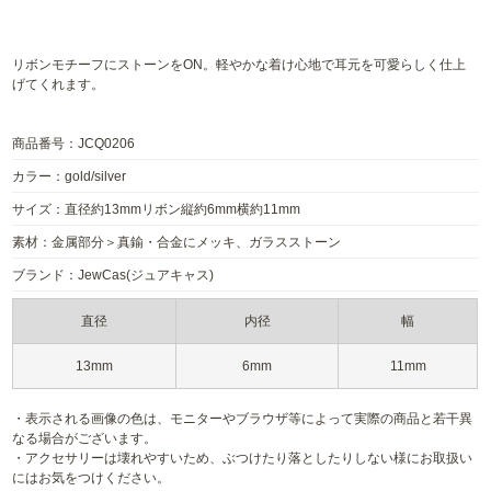
リボンモチーフにストーンをON。軽やかな着け心地で耳元を可愛らしく仕上
げてくれます。
商品番号：JCQ0206
カラー：gold/silver
サイズ：直径約13mmリボン縦約6mm横約11mm
素材：金属部分＞真鍮・合金にメッキ、ガラスストーン
ブランド：JewCas(ジュアキャス)
直径
内径
幅
13mm
6mm
11mm
・表示される画像の色は、モニターやブラウザ等によって実際の商品と若干異
なる場合がございます。
・アクセサリーは壊れやすいため、ぶつけたり落としたりしない様にお取扱い
にはお気をつけください。