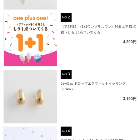
NO
【第23弾】《1+1ワンプラスワン》対象エアE1点
買うともう1点ついてくる！
4,200円
NO
JewCas ドロップエアフィットイヤリング
[JC4877]
3,190円
NO