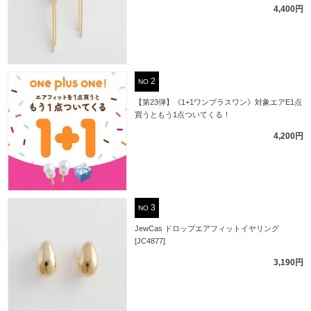
4,400円
NO
【第23弾】《1+1ワンプラスワン》対象エアE1点
買うともう1点ついてくる！
4,200円
NO
JewCas ドロップエアフィットイヤリング
[JC4877]
3,190円