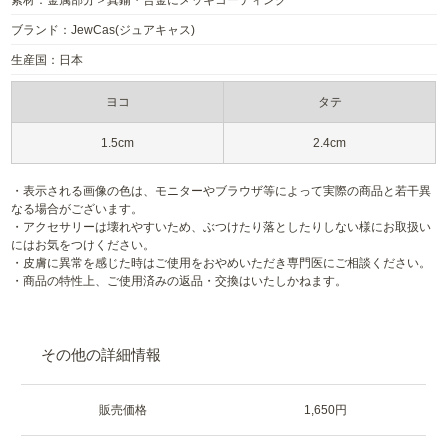
素材：金属部分＞真鍮・合金にメッキコーティング
ブランド：JewCas(ジュアキャス)
生産国：日本
ヨコ
タテ
1.5cm
2.4cm
・表示される画像の色は、モニターやブラウザ等によって実際の商品と若干異
なる場合がございます。
・アクセサリーは壊れやすいため、ぶつけたり落としたりしない様にお取扱い
にはお気をつけください。
・皮膚に異常を感じた時はご使用をおやめいただき専門医にご相談ください。
・商品の特性上、ご使用済みの返品・交換はいたしかねます。
その他の詳細情報
販売価格
1,650円