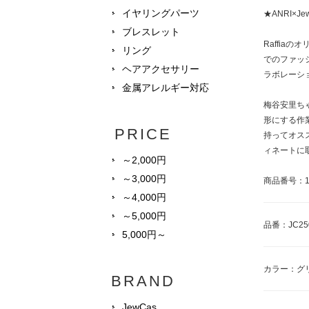
イヤリングパーツ
★ANRI×
ブレスレット
Raffia
リング
でのファッシ
ヘアアクセサリー
ラボレーシ
金属アレルギー対応
梅谷安里ち
形にする作
PRICE
持ってオス
ィネートに
～2,000円
～3,000円
商品番号：10
～4,000円
～5,000円
品番：JC25
5,000円～
カラー：グ
BRAND
JewCas