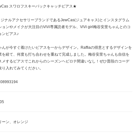
JewCas スワロフスキーバックキャッチピアス★
のオリジナルアクセサリーブランドであるJewCas(ジュアキャス)とインスタグラム
ョンやメイクが大注目のViVi専属読者モデル、ViVi girl梅谷安里ちゃんとのコ
ョンピアス♪
ゃんが今すぐ着けたいピアスを一からデザイン。Raffiaの得意とするデザインを
業を経て、何度も打ち合わせを重ねて完成しました。梅谷安里ちゃんも自信を
スメするピアスでこれからのシーズンヘビロテ間違いなし！ぜひ普段のコーデ
取り入れてみてください。
8993194
05
リーン、オレンジ