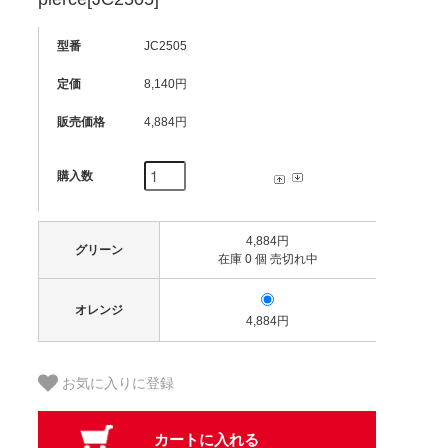
型番
JC2505
定価
8,140円
販売価格
4,884円
購入数
4,884円
グリーン
在庫 0 個 売切れ中
オレンジ
4,884円
お気に入りに登録