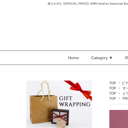
残りわずか
【SPECIAL PRICE】ANRI×JewCas Swarovski 
Home
Category ▼
R
TOP
>
ピ
TOP
>
す
TOP
>
ピ
TOP
>
PR