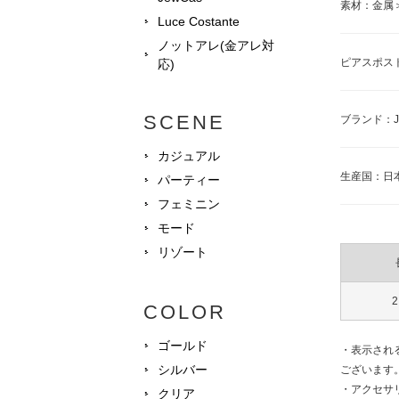
素材：金属
Luce Costante
ノットアレ(金アレ対
ピアスポス
応)
SCENE
ブランド：J
カジュアル
生産国：日
パーティー
フェミニン
モード
リゾート
2
COLOR
ゴールド
・表示され
シルバー
ございます
・アクセサ
クリア