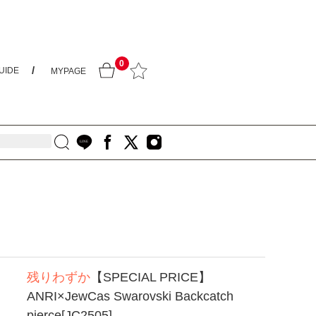
0
UIDE
MYPAGE
残りわずか
【SPECIAL PRICE】
ANRI×JewCas Swarovski Backcatch
pierce[JC2505]