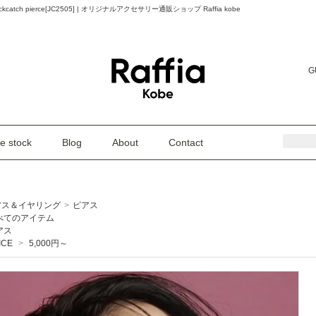
Backcatch pierce[JC2505] | オリジナルアクセサリー通販ショップ Raffia kobe
G
e stock
Blog
About
Contact
アス＆イヤリング
>
ピアス
べてのアイテム
アス
ICE
>
5,000円～