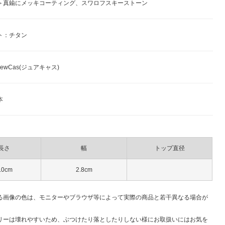
＞真鍮にメッキコーティング、スワロフスキーストーン
ト：チタン
ewCas(ジュアキャス)
本
長さ
幅
トップ直径
.0cm
2.8cm
る画像の色は、モニターやブラウザ等によって実際の商品と若干異なる場合が
。
リーは壊れやすいため、ぶつけたり落としたりしない様にお取扱いにはお気を