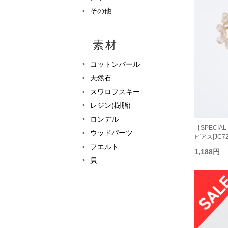
その他
素材
コットンパール
天然石
スワロフスキー
レジン(樹脂)
ロンデル
【SPECIAL P
ウッドパーツ
ピアス[JC72
フエルト
1,188円
貝