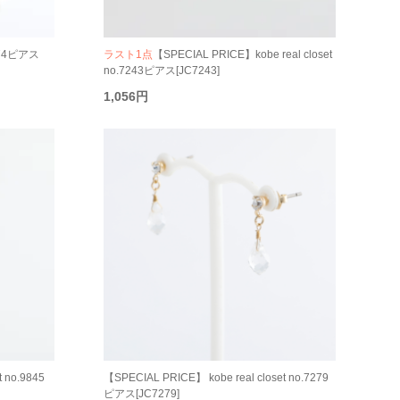
974ピアス
ラスト1点
【SPECIAL PRICE】kobe real closet
no.7243ピアス[JC7243]
1,056円
 no.9845
【SPECIAL PRICE】 kobe real closet no.7279
ピアス[JC7279]