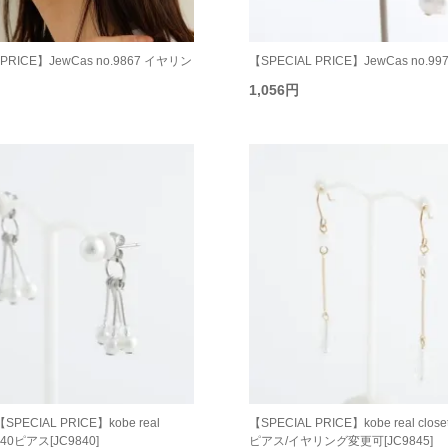
 PRICE】JewCas no.9867 イヤリン
【SPECIAL PRICE】JewCas no.9
1,056円
【SPECIAL PRICE】kobe real
【SPECIAL PRICE】kobe real closet
9840ピアス[JC9840]
ピアス/イヤリング変更可[JC9845]