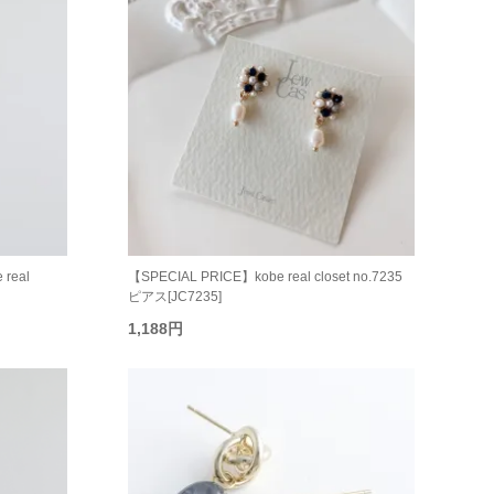
real
【SPECIAL PRICE】kobe real closet no.7235
ピアス[JC7235]
1,188円