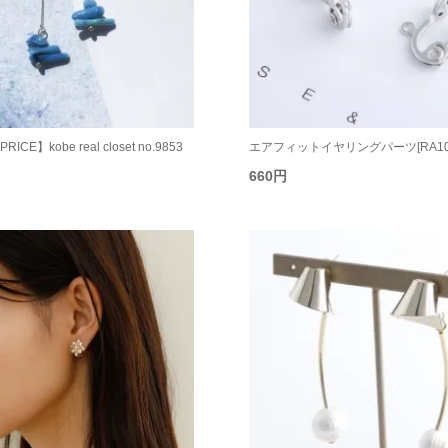
RICE】kobe real closet no.9853
エアフィットイヤリングパーツ[RA10
660円