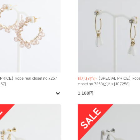
RICE】kobe real closet no.7257
残りわずか
【SPECIAL PRICE】kobe 
57]
closet no.7258ピアス[JC7258]
1,188円