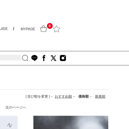
0
UIDE
MYPAGE
[ 並び順を変更 ]
-
おすすめ順
-
価格順
-
新着順
す
次のページへ