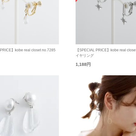
RICE】kobe real closet no.7285
【SPECIAL PRICE】kobe real closet
イヤリング
1,188円