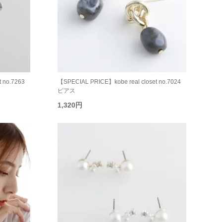
 no.7263
【SPECIAL PRICE】kobe real closet no.7024
ピアス
1,320円