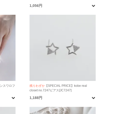
1,056円
トーンスワロフ
残りわずか
【SPECIAL PRICE】kobe real
closet no.7247ピアス[JC7247]
1,188円