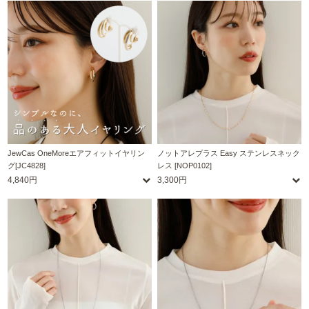
JewCas OneMoreエアフィットイヤリン
ノットアレプラス Easy ステンレスネック
グ[JC4828]
レス [NOP0102]
4,840円
3,300円