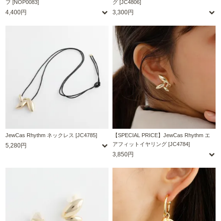
フ [NOP0083]
グ [JC4806]
4,400円
3,300円
JewCas Rhythm ネックレス [JC4785]
【SPECIAL PRICE】JewCas Rhythm エ
アフィットイヤリング [JC4784]
5,280円
3,850円