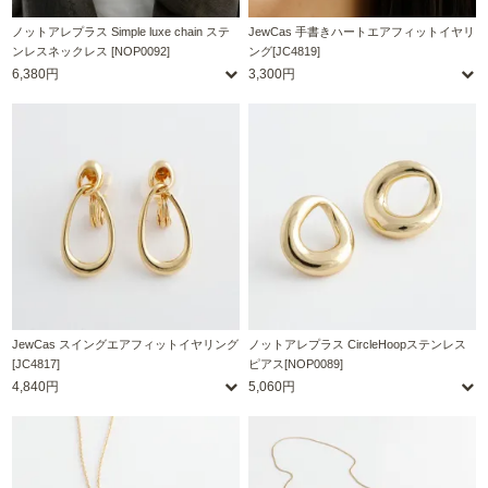
ノットアレプラス Simple luxe chain ステ
JewCas 手書きハートエアフィットイヤリ
ンレスネックレス [NOP0092]
ング[JC4819]
6,380円
3,300円
JewCas スイングエアフィットイヤリング
ノットアレプラス CircleHoopステンレス
[JC4817]
ピアス[NOP0089]
4,840円
5,060円