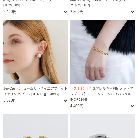
[JCQ0183]
ス[JCQ0187]
2,420円
2,860円
JewCas ボリュームリッタイエアフィット
ラスト1点
【金属アレルギー対応ノットア
イヤリング/ピアス[JC4861][JC4895]
レプラス】チェーンステンレスバングル
[NOP0104]
3,520円
4,400円