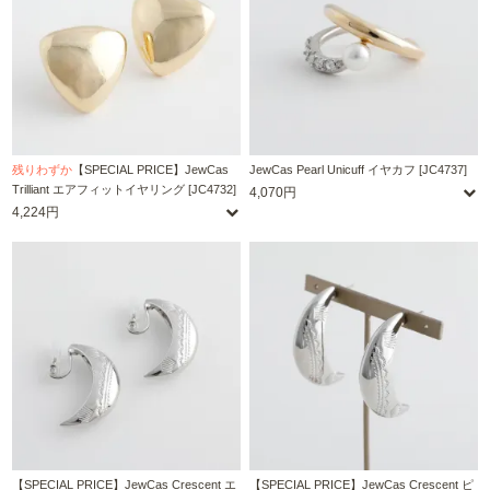
残りわずか
【SPECIAL PRICE】JewCas
JewCas Pearl Unicuff イヤカフ [JC4737]
Trilliant エアフィットイヤリング [JC4732]
4,070円
4,224円
【SPECIAL PRICE】JewCas Crescent エ
【SPECIAL PRICE】JewCas Crescent ピ