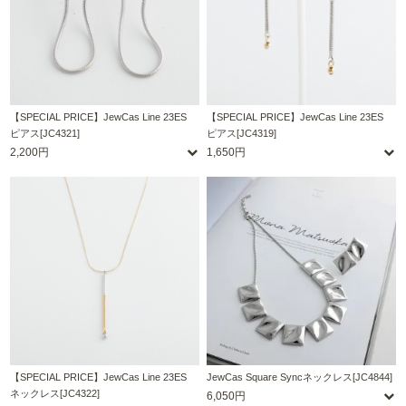
【SPECIAL PRICE】JewCas Line 23ES
【SPECIAL PRICE】JewCas Line 23ES
ピアス[JC4321]
ピアス[JC4319]
2,200円
1,650円
【SPECIAL PRICE】JewCas Line 23ES
JewCas Square Syncネックレス[JC4844]
ネックレス[JC4322]
6,050円