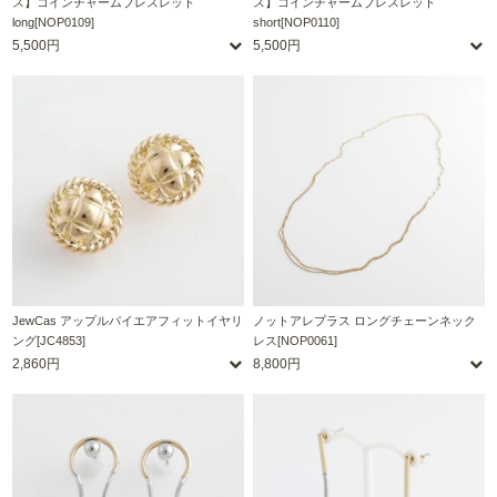
ス】コインチャームブレスレット
ス】コインチャームブレスレット
long[NOP0109]
short[NOP0110]
5,500円
5,500円
JewCas アップルパイエアフィットイヤリ
ノットアレプラス ロングチェーンネック
ング[JC4853]
レス[NOP0061]
2,860円
8,800円