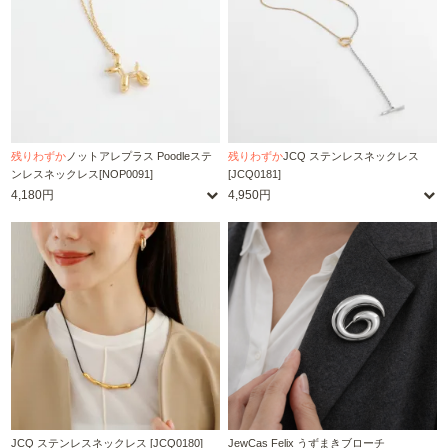
残りわずか
ノットアレプラス Poodleステ
残りわずか
JCQ ステンレスネックレス
ンレスネックレス[NOP0091]
[JCQ0181]
4,180円
4,950円
JCQ ステンレスネックレス [JCQ0180]
JewCas Felix うずまきブローチ