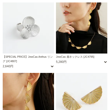
【SPECIAL PRICE】JewCas Anthus リン
JewCas 扇ネックレス [JC4795]
グ [JC4807]
5,280円
2,640円