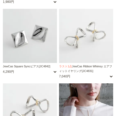
1,980円
JewCas Square Syncピアス[JC4842]
ラスト1点
JewCas Ribbon Whimsy エアフ
ィットイヤリング[JC4831]
4,290円
7,040円