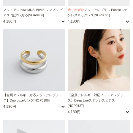
ノットアレ new MUSUBIME シンプル ピ
残りわずか
ノットアレプラス Poodleステ
アス /金アレ対応[NOA0106]
ンレスネックレス[NOP0091]
4,180円
4,180円
【金属アレルギー対応ノットアレプラ
【金属アレルギー対応ノットアレプラ
ス】Duo Luxeリング[NOP0106]
ス】Deep Lineステンレスピアス
[NOP0127]
4,180円
4,180円