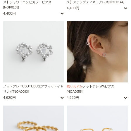
ス】シャワーコンビカラーピアス
ス】ステラプティネックレス[NOP0144]
[NOP0135]
4,400円
4,400円
ノットアレ TUBUTUBUエアフィットイヤ
残りわずか
ノットアレ WAピアス
リング[NOA0093]
[NOA0058]
4,620円
4,620円