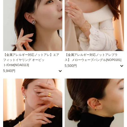
【金属アレルギー対応ノットアレ】エア
【金属アレルギー対応ノットアレプラ
フィットイヤリング オービッ
ス】 メローウェーブバングル[NOP0181]
ト/Orbit[NOA0113]
5,500円
5,940円